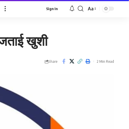
Aa
Sign In
Font
Resizer
 जताई खुशी
Share
2 Min Read