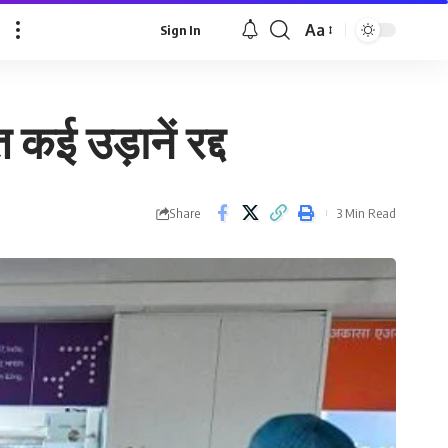
Aa
Sign In
Font
Resizer
ई उड़ानें रद्द
Share
3 Min Read