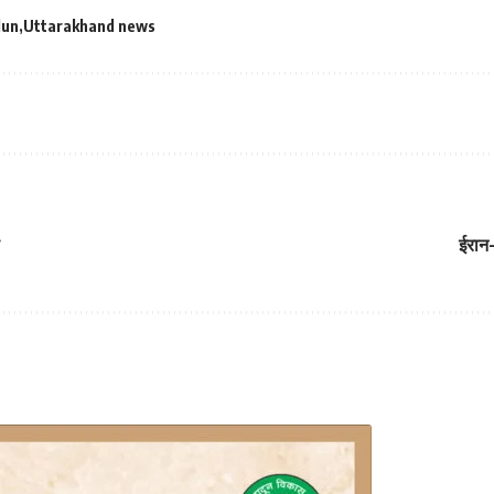
dun
Uttarakhand news
ईरान-