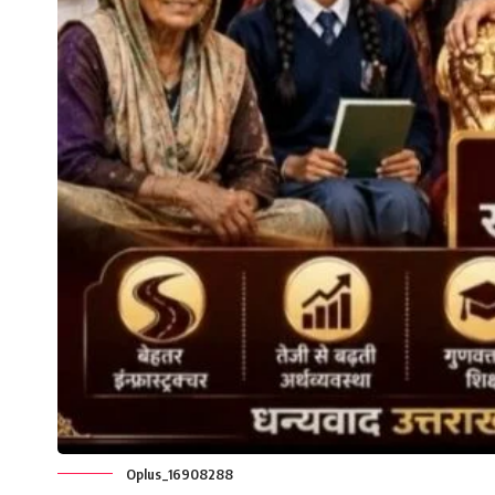
Oplus_16908288