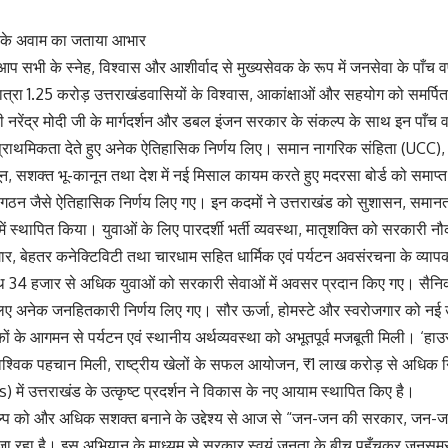
मि के अवाम का जताया आभार
 आप सभी के स्नेह, विश्वास और आशीर्वाद से मुख्यसेवक के रूप में जनसेवा के पाँच वर्
रा 1.25 करोड़ उत्तराखंडवासियों के विश्वास, आकांक्षाओं और सहयोग को समर्पित
 नरेंद्र मोदी जी के मार्गदर्शन और डबल इंजन सरकार के संकल्प के साथ इन पाँच वर्
च प्राथमिकता देते हुए अनेक ऐतिहासिक निर्णय लिए। समान नागरिक संहिता (UCC
नून, सशक्त भू-कानून तथा देश में नई मिसाल कायम करते हुए मदरसा बोर्ड को समाप्
 गठन जैसे ऐतिहासिक निर्णय लिए गए। इन कदमों ने उत्तराखंड को सुशासन, समानता 
में स्थापित किया। युवाओं के लिए पारदर्शी भर्ती व्यवस्था, मातृशक्ति को सरकारी नौक
गार, बेहतर कनेक्टिविटी तथा चारधाम सहित धार्मिक एवं पर्यटन अवसंरचना के व्य
 साथ 34 हजार से अधिक युवाओं को सरकारी सेवाओं में अवसर प्रदान किए गए। सैनिक
 अनेक जनहितकारी निर्णय लिए गए। सौर ऊर्जा, होमस्टे और स्वरोजगार को नई ऊर्ज
टकों के आगमन से पर्यटन एवं स्थानीय अर्थव्यवस्था को अभूतपूर्व मजबूती मिली। ‘
 वैश्विक पहचान मिली, राष्ट्रीय खेलों के सफल आयोजन, ₹1 लाख करोड़ से अधिक 
) में उत्तराखंड के उत्कृष्ट प्रदर्शन ने विकास के नए आयाम स्थापित किए है।
्प को और अधिक सशक्त बनाने के उद्देश्य से आज से “जन-जन की सरकार, जन-जन 
 जा रहा है। इस अभियान के माध्यम से सरकार स्वयं जनता के बीच पहुँचकर जनस