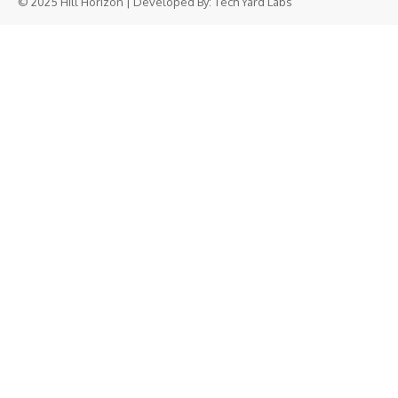
© 2025 Hill Horizon | Developed By:
Tech Yard Labs